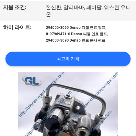
리
지불 조건:
전신환, 알리바바, 페이팔, 웨스턴 유니
온
에
,
하이 라이트:
294000-3090 Denso 디젤 연료 펌프
관
,
8-97969471-0 Denso 디젤 연료 펌프
294000-3090 Denso 연료 분사 펌프
한
것
최고의 가격
공
장
투
어