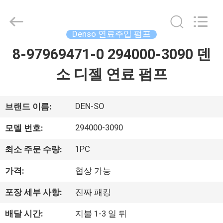
체.
Copyright
©
2021
-
Denso 연료주입 펌프
2026
Dongguan
Guanlian
8-97969471-0 294000-3090 덴
집
Hardware
Auto
Parts
소 디젤 연료 펌프
Co.,
Ltd..
제
All
Rights
Reserved.
품
DEN-SO
브랜드 이름:
294000-3090
모델 번호:
비
1PC
최소 주문 수량:
디
가격:
협상 가능
오
포장 세부 사항:
진짜 패킹
배달 시간:
지불 1-3 일 뒤
우