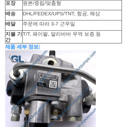
포장
원본/중립/맞춤형
시
배송
DHL/FEDEX/UPS/TNT, 항공, 해상
오
배달
주문에 따라 3-7 근무일
지불 기
T/T, 페이팔, 알리바바 무역 보증 등
사
간
제품 세부 정보:
이
트
맵
개
인
정
보