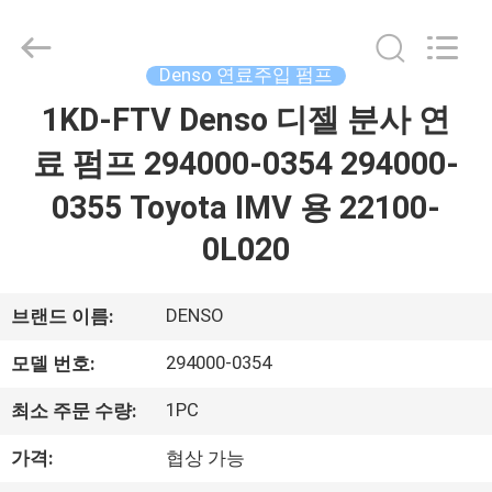
체.
Copyright
©
2021
-
Denso 연료주입 펌프
2026
Dongguan
Guanlian
1KD-FTV Denso 디젤 분사 연
집
Hardware
Auto
Parts
료 펌프 294000-0354 294000-
Co.,
Ltd..
제
All
0355 Toyota IMV 용 22100-
Rights
Reserved.
품
0L020
비
DENSO
브랜드 이름:
디
294000-0354
모델 번호:
오
1PC
최소 주문 수량:
가격:
협상 가능
우