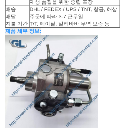
재생 품질을 위한 중립 포장
시
배송
DHL / FEDEX / UPS / TNT, 항공, 해상
오
배달
주문에 따라 3-7 근무일
지불 기간
T/T, 페이팔, 알리바바 무역 보증 등
제품 세부 정보:
사
이
트
맵
개
인
정
보