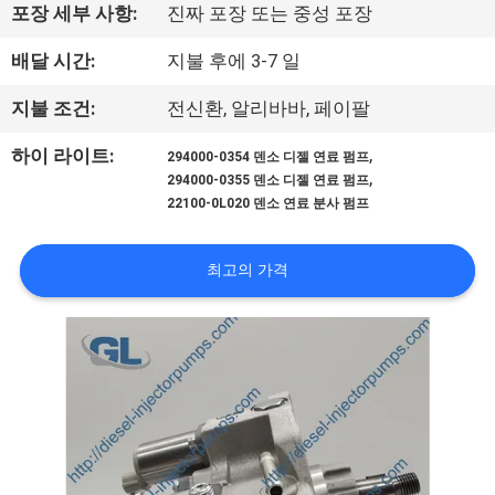
포장 세부 사항:
진짜 포장 또는 중성 포장
리
배달 시간:
지불 후에 3-7 일
에
지불 조건:
전신환, 알리바바, 페이팔
관
,
하이 라이트:
한
294000-0354 덴소 디젤 연료 펌프
,
294000-0355 덴소 디젤 연료 펌프
것
22100-0L020 덴소 연료 분사 펌프
최고의 가격
공
장
투
어