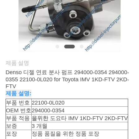
품
질
관
리
인
제품 설명
용
Denso 디젤 연료 분사 펌프 294000-0354 294000-
0355 22100-0L020 for Toyota IMV 1KD-FTV 2KD-
을
FTV
제품 설명:
요
부품 번호
22100-0L020
청
OEM 번호
294000-0354
부품 적용
을위한
도요타 IMV 1KD-FTV 2KD-FTV
하
보증
3 개월
십
포장
정품 품질을 위한 정품 포장