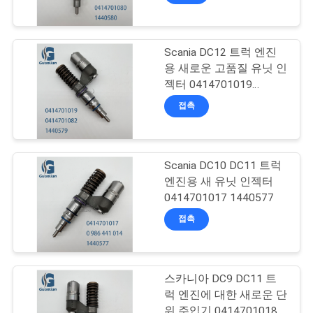
시
오
Scania DC12 트럭 엔진
용 새로운 고품질 유닛 인
젝터 0414701019
사
1440579
접촉
이
트
Scania DC10 DC11 트럭
맵
엔진용 새 유닛 인젝터
0414701017 1440577
접촉
개
인
정
스카니아 DC9 DC11 트
럭 엔진에 대한 새로운 단
보
위 주입기 0414701018