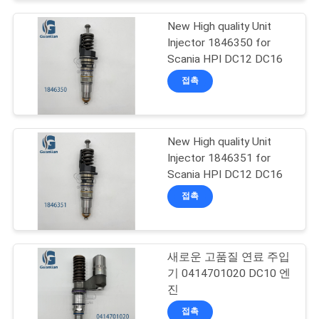
품
질
New High quality Unit
Injector 1846350 for
관
Scania HPI DC12 DC16
리
접촉
인
New High quality Unit
Injector 1846351 for
용
Scania HPI DC12 DC16
을
접촉
요
청
새로운 고품질 연료 주입
하
기 0414701020 DC10 엔
진
십
접촉