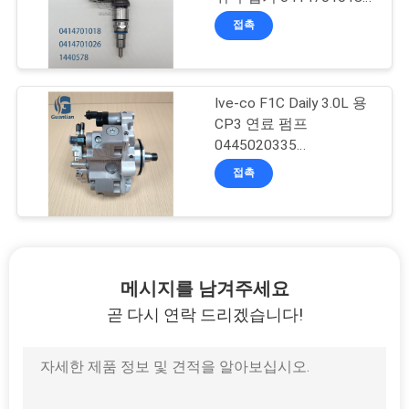
1440578
보
접촉
호
정
Ive-co F1C Daily 3.0L 용
CP3 연료 펌프
책
0445020335
5802206690
접촉
메시지를 남겨주세요
곧 다시 연락 드리겠습니다!