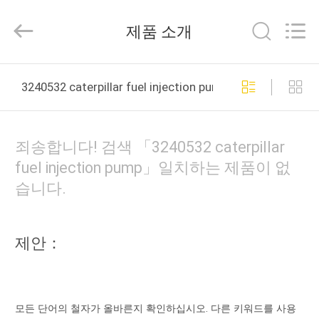
체.
Copyright
©
제품 소개
2021
-
2026
Dongguan
Guanlian
집
Hardware
3240532 caterpillar fuel injection pump 온라인 제조
Auto
Parts
Co.,
Ltd..
제
All
Rights
죄송합니다! 검색 「3240532 caterpillar
Reserved.
품
fuel injection pump」일치하는 제품이 없
습니다.
비
디
제안：
오
우
모든 단어의 철자가 올바른지 확인하십시오. 다른 키워드를 사용