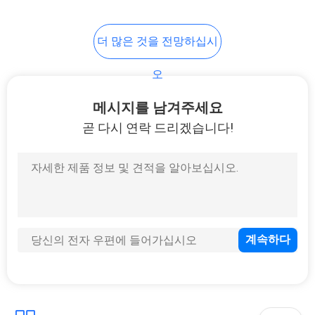
보
301
더 많은 것을 전망하십시
보쉬 디젤 연료 분사
호
오
정
기
책
메시지를 남겨주세요
곧 다시 연락 드리겠습니다!
342
VO-LVO 트럭용 주입
기