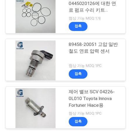
0445020126에 대한 연
시
료 펌프 수리 키트
399
오
891866-Cp5-2
협상 가능 MOQ:1개
덴소 디젤 엔진 분사
접촉
사
장치
89458-20051 고압 일반
이
철도 연료 압력 센서
트
협상 가능 MOQ:1PC
맵
접촉
286
제어 밸브 SCV 04226-
개
Cat 연료 인젝터
0L010 Toyota Innova
인
Fortuner Hiace용
협상 가능 MOQ:1PC
정
접촉
보