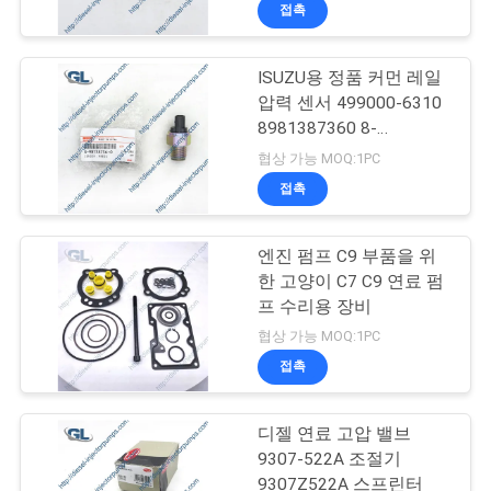
97601515-0
접촉
리
에
ISUZU용 정품 커먼 레일
32
압력 센서 499000-6310
관
회전식 분사 장치 펌
8981387360 8-
98138736-0
한
협상 가능 MOQ:1PC
프
접촉
것
엔진 펌프 C9 부품을 위
공
한 고양이 C7 C9 연료 펌
프 수리용 장비
장
254
협상 가능 MOQ:1PC
Denso 연료주입 펌
투
접촉
어
프
디젤 연료 고압 밸브
9307-522A 조절기
9307Z522A 스프린터