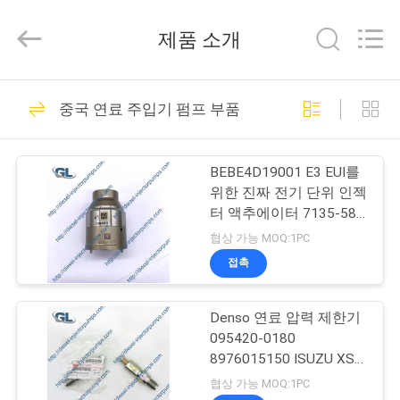
체.
Copyright
©
제품 소개
2021
-
2026
Dongguan
Guanlian
집
253
Hardware
중국 연료 주입기 펌프 부품
Auto
디젤 엔진 분사 장치
Parts
Co.,
Ltd..
제
All
펌프
Rights
BEBE4D19001 E3 EUI를
Reserved.
품
위한 진짜 전기 단위 인젝
터 액추에이터 7135-588
7135588
협상 가능 MOQ:1PC
비
접촉
105
디
보쉬 연료 분사 장치
Denso 연료 압력 제한기
오
095420-0180
펌프
8976015150 ISUZU XS
FRR 6HK1용 8-
우
협상 가능 MOQ:1PC