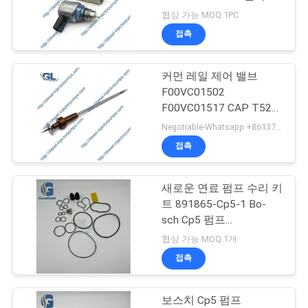
품
협상 가능 MOQ:1PC
질
접촉
88
관
커먼 레일 제어 밸브
리
델피 연료주입 펌프
F00VC01502
F00VC01517 CAP T528
T518 0445110369
인
Negotiable-Whatsapp +8613717158643 MOQ:6 PC
0445110382
접촉
용
0445110429
을
새로운 연료 펌프 수리 키
15
트 891865-Cp5-1 Bo-
요
Yanmar 연료 분사
sch Cp5 펌프
0445020236
청
협상 가능 MOQ:1개
펌프
접촉
하
십
보스치 Cp5 펌프