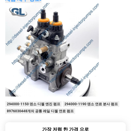
시
오
사
이
트
맵
개
인
294000-1150 덴소 디젤 엔진 펌프
294000-1190 덴소 연료 분사 펌프
8976030448개의 공통 레일 디젤 연료 펌프
정
보
가장 저렴 한 가격 으로