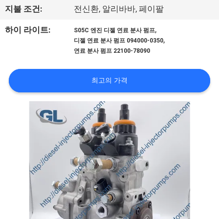
지불 조건:
전신환, 알리바바, 페이팔
리
,
하이 라이트:
에
S05C 엔진 디젤 연료 분사 펌프
,
디젤 연료 분사 펌프 094000-0350
관
연료 분사 펌프 22100-78090
한
최고의 가격
것
공
장
투
어