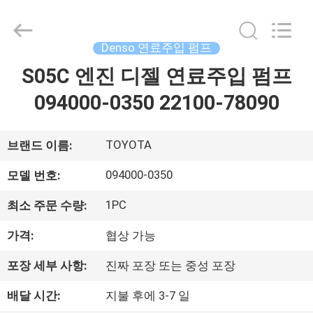
체.
Copyright
©
2021
-
Denso 연료주입 펌프
2026
Dongguan
Guanlian
S05C 엔진 디젤 연료주입 펌프
집
Hardware
Auto
094000-0350 22100-78090
Parts
Co.,
Ltd..
제
All
Rights
Reserved.
TOYOTA
브랜드 이름:
품
094000-0350
모델 번호:
비
1PC
최소 주문 수량:
디
가격:
협상 가능
오
포장 세부 사항:
진짜 포장 또는 중성 포장
배달 시간:
지불 후에 3-7 일
우