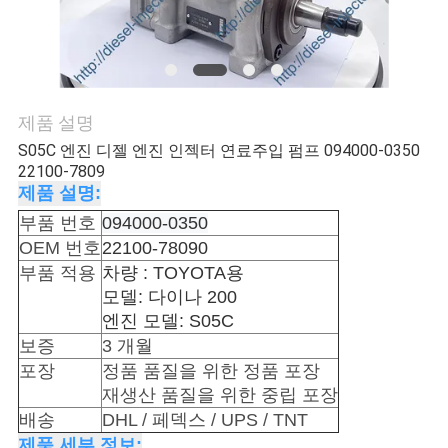
품
질
관
리
제품 설명
S05C 엔진 디젤 엔진 인젝터 연료주입 펌프 094000-0350
22100-7809
인
제품 설명:
부품 번호
094000-0350
용
OEM 번호
22100-78090
을
부품 적용
차량 : TOYOTA용
모델: 다이나 200
요
엔진 모델: S05C
청
보증
3 개월
포장
정품 품질을 위한 정품 포장
하
재생산 품질을 위한 중립 포장
배송
DHL / 페덱스 / UPS / TNT
십
제품 세부 정보: