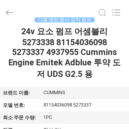
체.
Copyright
©
2021
-
디젤 엔진 분사 장치 펌프
2026
Dongguan
Guanlian
24v 요소 펌프 어셈블리
집
Hardware
Auto
5273338 81154036098
Parts
Co.,
Ltd..
제
5273337 4937955 Cummins
All
Rights
Reserved.
Engine Emitek Adblue 투약 도
품
저 UDS G2.5 용
비
디
CUMMINS
브랜드 이름:
오
81154036098 5273337
모델 번호:
1PC
최소 주문 수량:
우