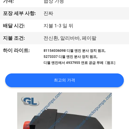
가격:
협상 가능
리
포장 세부 사항:
진짜
에
배달 시간:
지불 1-3 일 뒤
관
지불 조건:
전신환, 알리바바, 페이팔
한
,
하이 라이트:
81154036098 디젤 엔진 분사 장치 펌프
것
,
5273337 디젤 엔진 분사 장치 펌프
디젤 엔진에서 4937955 연료 공급 푸레〔펌프］
공
최고의 가격
장
투
어