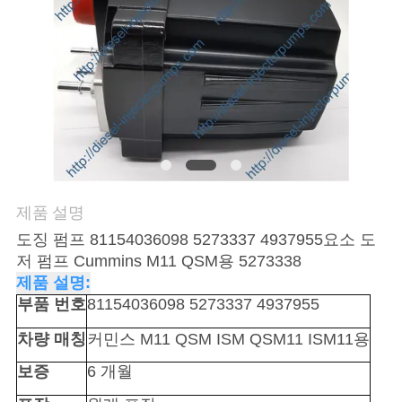
품
질
관
리
인
용
제품 설명
을
도징 펌프
81154036098 5273337 4937955
요소 도
저 펌프
Cummins M11 QSM용 5273338
요
제품 설명:
부품 번호
81154036098 5273337 4937955
청
차량 매칭
커민스 M11 QSM ISM QSM11 ISM11용
하
보증
6 개월
십