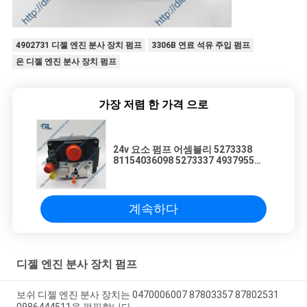
보
호
4902731 디젤 엔진 분사 장치 펌프
3306B 연료 석유 주입 펌프
은 디젤 엔진 분사 장치 펌프
정
책
가장 저렴 한 가격 으로
24v 요소 펌프 어셈블리 5273338
81154036098 5273337 4937955
Cummins Engine Emitek Adblue 투
약 도저 UDS G2.5 용
계속하다
디젤 엔진 분사 장치 펌프
보쉬 디젤 엔진 분사 장치는 0470006007 87803357 87802531