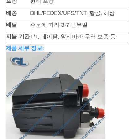
포장
원래 포장
시
배송
DHL/FEDEX/UPS/TNT, 항공, 해상
오
배달
주문에 따라 3-7 근무일
지불 기간
T/T, 페이팔, 알리바바 무역 보증 등
사
제품 세부 정보:
이
트
맵
개
인
정
보