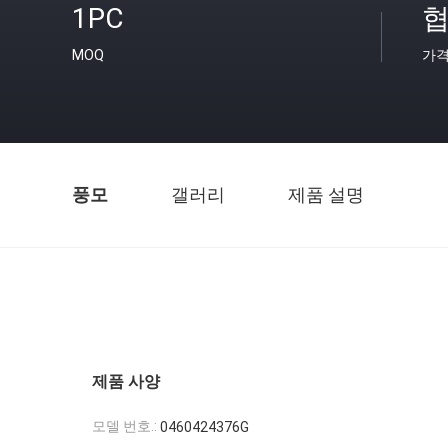
1PC
협
MOQ
가
풍모
갤러리
제품 설명
제품 사양
모델 번호.:
0460424376G