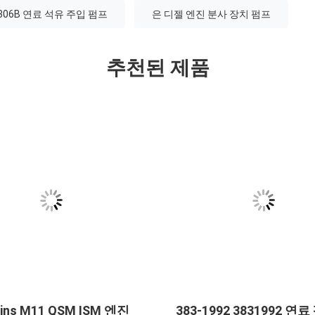
306B 연료 석유 주입 펌프
은 디젤 엔진 분사 장치 펌프
추천된 제품
ins M11 QSM ISM 엔진
383-1992 3831992 연