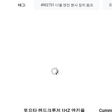
태그:
4902731 디젤 엔진 분사 장치 펌프
3
 디젤
토요타 랜드크루저 1HZ 엔진을
Cumm