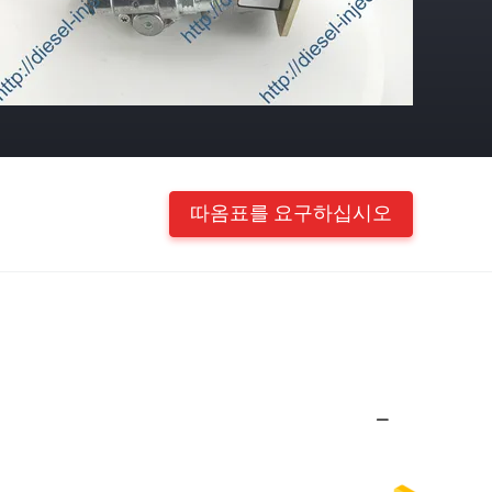
따옴표를 요구하십시오