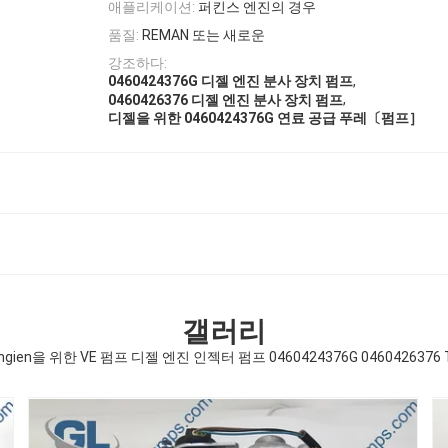
애플리케이션:
퍼킨스 엔진의 경우
품질:
REMAN 또는 새로운
강조하다:
,
0460424376G 디젤 엔진 분사 장치 펌프
,
0460426376 디젤 엔진 분사 장치 펌프
디젤을 위한 0460424376G 연료 공급 푸레〔펌프］
갤러리
Engien을 위한 VE 펌프 디젤 엔진 인젝터 펌프 0460424376G 0460426376 