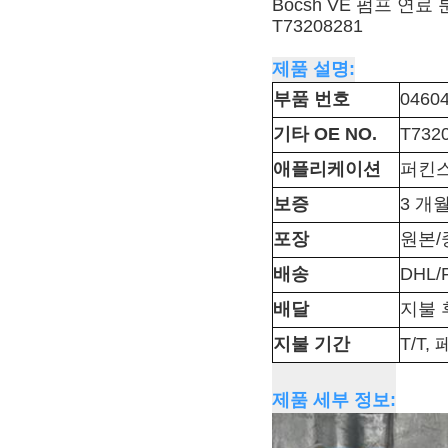
Bocsh VE 펌프
연료 분
T73208281
제품 설명:
부품 번호
0460
기타 OE NO.
T732
애플리케이션
퍼킨스
보증
3 개
포장
원본/
배송
DHL/
배달
지불 
지불 기간
T/T
제품 세부 정보: