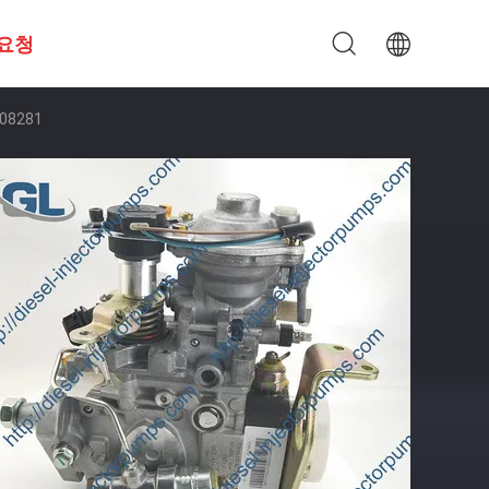
 요청
08281