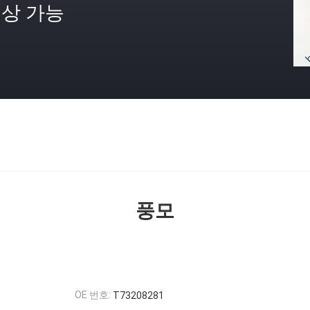
상 가능
격
풍모
OE 번호:
T73208281