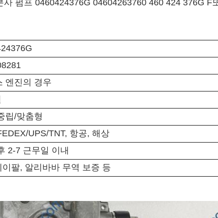
사 펌프 0460424376G 0460426376
0 460 424 376G F
424376G
08281
 엔진의 경우
월
중립/맞춤형
FEDEX/UPS/TNT, 항공, 해상
후 2-7 근무일 이내
, 페이팔, 알리바바 무역 보증 등