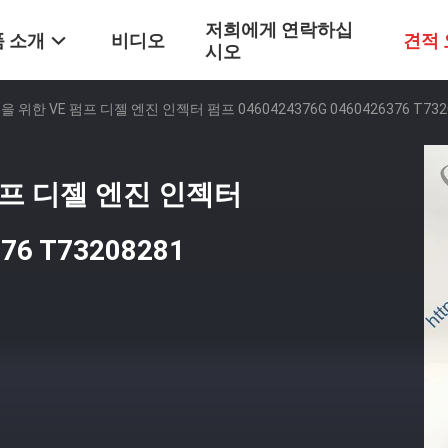
저희에게 연락하십
 소개
비디오
견적
시오
ien을 위한 VE 펌프 디젤 엔진 인젝터 펌프 0460424376G 0460426376 T732
E 펌프 디젤 엔진 인젝터
76 T73208281