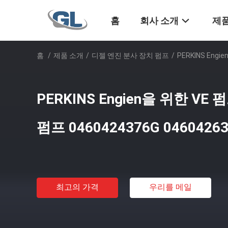
홈
회사 소개
제품
홈
/
제품 소개
/
디젤 엔진 분사 장치 펌프
/
PERKINS Eng
PERKINS Engien을 위한 V
펌프 0460424376G 04604263
최고의 가격
우리를 메일