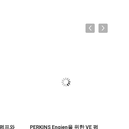
료 펌프와
PERKINS Engien을 위한 VE 펌
보쉬