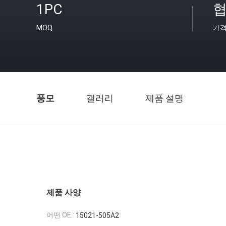
1PC
협
MOQ
가
풍모
갤러리
제품 설명
제품 사양
어떤 OE.:
15021-505A2