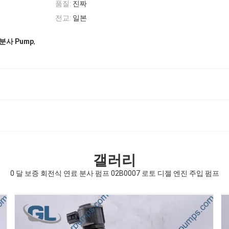
품질:
진짜
전교:
일본
,
분사 Pump
갤러리
0 달 보증 회전식 연료 분사 펌프 02B0007 로토 디젤 엔진 주입 펌프