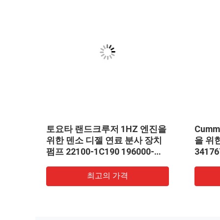
 디젤
토요타 랜드크루저 1HZ 엔진을
Cumm
5113
위한 덴소 디젤 연료 분사 장치
을 위
펌프 22100-1C190 196000-
34176
2641
최고의 가격