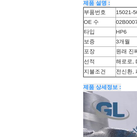
제품 설명 :
부품번호
15021-5
OE 수
02B000
타입
HP6
보증
3개월
포장
원래 진
선적
해로로, D
지불조건
전신환, 
제품 상세정보 :