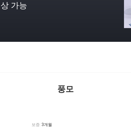
상 가능
격
풍모
보증:
3개월