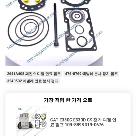
보
호
정
책
2641A405 퍼킨스 디젤 연료 펌프
476-8769 애벌레 분사 장치 펌프
3240532 애벌레 연료 분사 펌프
가장 저렴 한 가격 으로
CAT E330C E330D C9 전기 디젤 연
료 펌프 10R-8898 319-0676