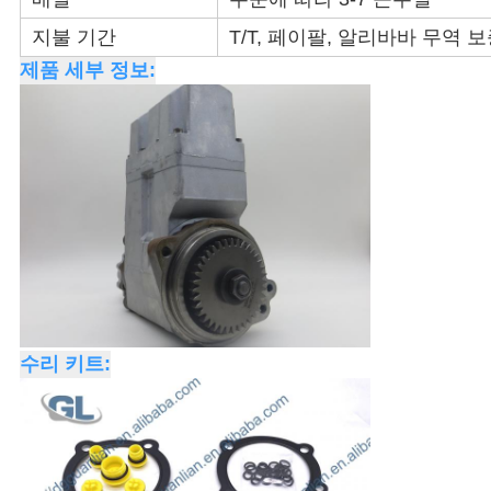
시
지불 기간
T/T, 페이팔, 알리바바 무역 보
오
제품 세부 정보:
사
이
트
맵
개
수리 키트:
인
정
보