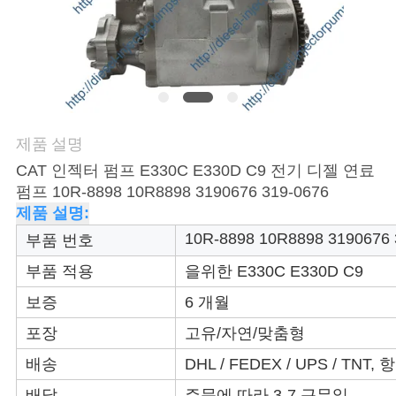
품
질
관
리
제품 설명
인
CAT 인젝터 펌프 E330C E330D C9 전기 디젤 연료
펌프 10R-8898 10R8898 3190676 319-0676
용
제품 설명:
을
10R-8898 10R8898 3190676 
부품 번호
요
부품 적용
을위한
E330C E330D C9
보증
6 개월
청
포장
고유/자연/맞춤형
하
배송
DHL / FEDEX / UPS / TNT,
십
배달
주문에 따라 3-7 근무일