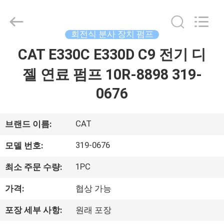
체.
Copyright
©
2021
-
회전식 분사 장치 펌프
2026
Dongguan
Guanlian
CAT E330C E330D C9 전기 디
집
Hardware
Auto
Parts
젤 연료 펌프 10R-8898 319-
Co.,
Ltd..
제
All
0676
Rights
Reserved.
품
CAT
브랜드 이름:
비
319-0676
모델 번호:
디
1PC
최소 주문 수량:
오
가격:
협상 가능
포장 세부 사항:
원래 포장
우