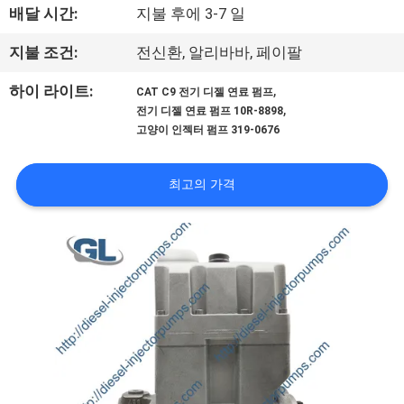
배달 시간:
지불 후에 3-7 일
리
지불 조건:
전신환, 알리바바, 페이팔
에
,
하이 라이트:
관
CAT C9 전기 디젤 연료 펌프
,
전기 디젤 연료 펌프 10R-8898
한
고양이 인젝터 펌프 319-0676
것
최고의 가격
공
장
투
어