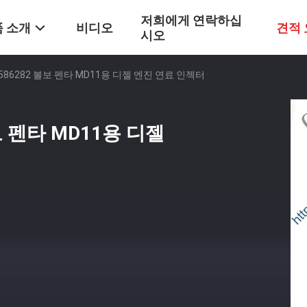
저희에게 연락하십
 소개
비디오
견적
시오
21586282 볼보 펜타 MD11용 디젤 엔진 연료 인젝터
볼보 펜타 MD11용 디젤