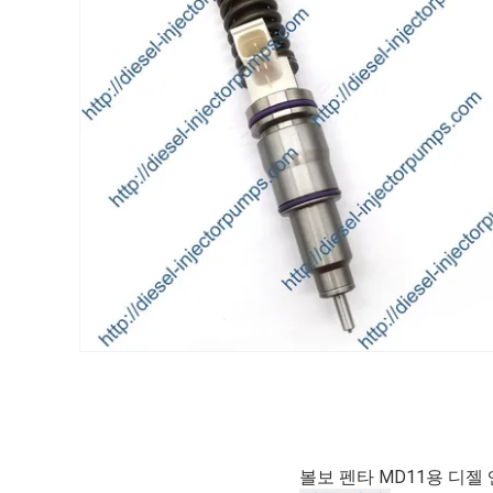
볼보 펜타 MD11용 디젤 엔