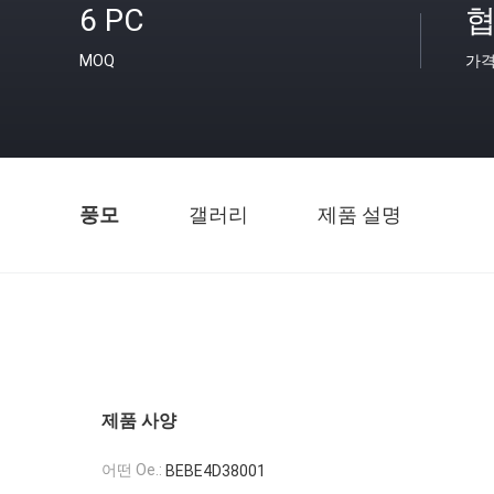
6 PC
협
MOQ
가
풍모
갤러리
제품 설명
제품 사양
어떤 Oe.:
BEBE4D38001