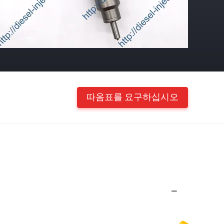
따옴표를 요구하십시오