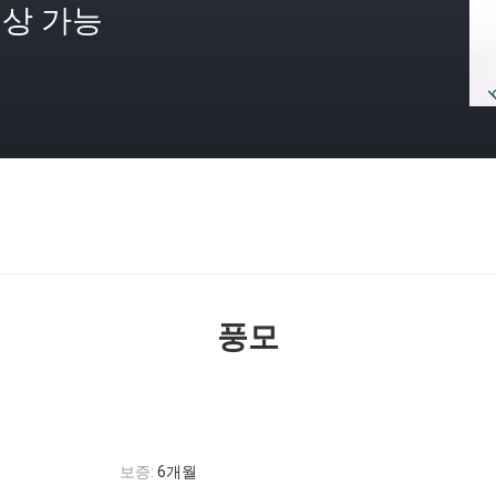
상 가능
격
풍모
보증:
6개월