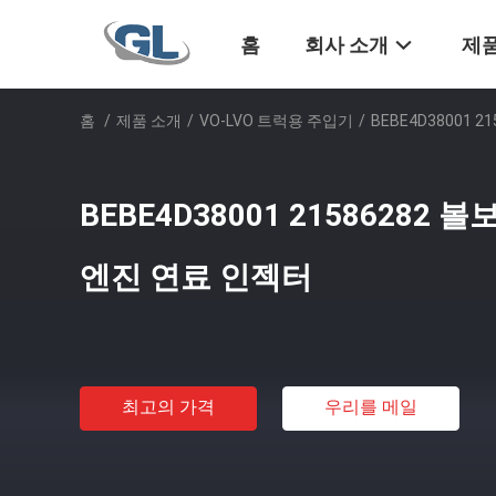
홈
회사 소개
제품
홈
/
제품 소개
/
VO-LVO 트럭용 주입기
/
BEBE4D38001 
BEBE4D38001 21586282 
엔진 연료 인젝터
최고의 가격
우리를 메일