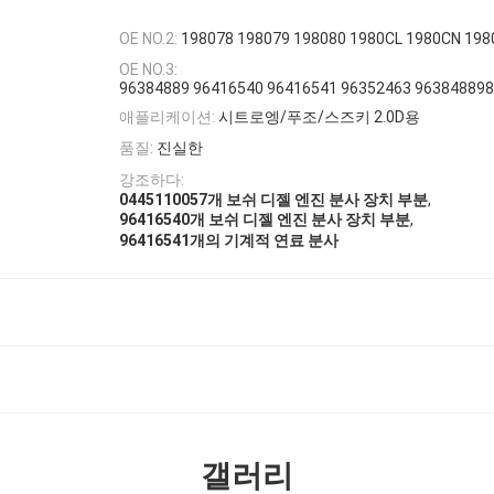
OE NO.2:
198078 198079 198080 1980CL 1980CN 19
OE NO.3:
96384889 96416540 96416541 96352463 96384889
애플리케이션:
시트로엥/푸조/스즈키 2.0D용
품질:
진실한
강조하다:
,
0445110057개 보쉬 디젤 엔진 분사 장치 부분
,
96416540개 보쉬 디젤 엔진 분사 장치 부분
96416541개의 기계적 연료 분사
갤러리