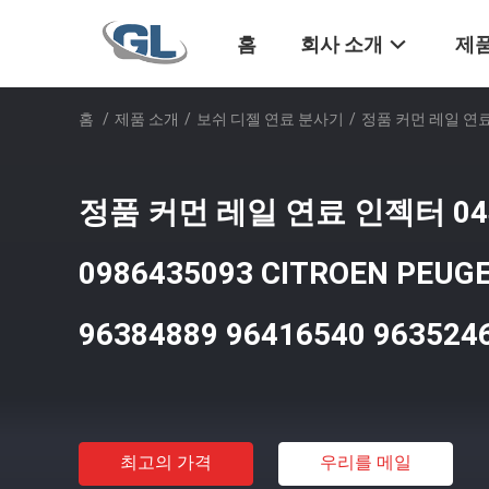
홈
회사 소개
제품
홈
/
제품 소개
/
보쉬 디젤 연료 분사기
/
정품 커먼 레일 연료 인젝
정품 커먼 레일 연료 인젝터 044
0986435093 CITROEN PEUGE
96384889 96416540 963524
최고의 가격
우리를 메일