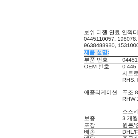
보쉬 디젤 연료 인젝터 04
0445110057, 198078,
9638488980, 153100
제품 설명:
부품 번호
04451
OEM 번호
0 445
시트로
RHS,
애플리케이션
푸조 8
RHW 
스즈키
보증
3 개월
포장
원본/
배송
DHL/