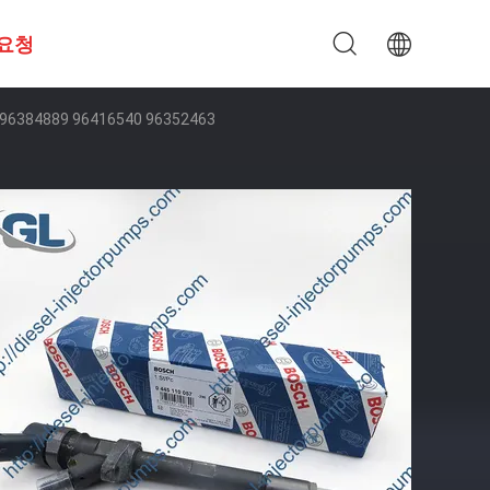
 요청
6384889 96416540 96352463