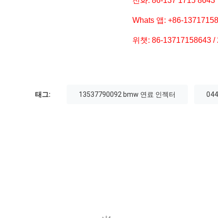
전화: 86-137 1715 8643
Whats 앱: +86-1371715
위챗: 86-13717158643 /
태그:
13537790092 bmw 연료 인젝터
04