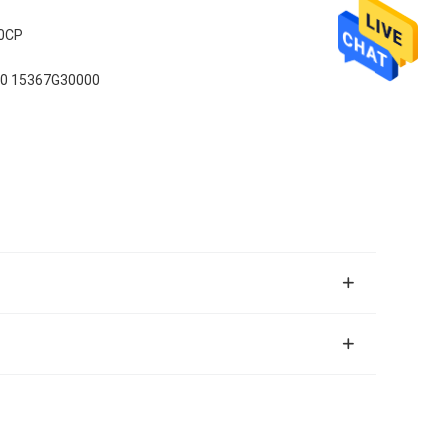
80CP
80 15367G30000