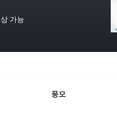
상 가능
격
풍모