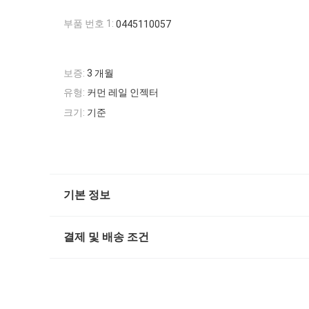
부품 번호 1:
0445110057
보증:
3 개월
유형:
커먼 레일 인젝터
크기:
기준
기본 정보
결제 및 배송 조건