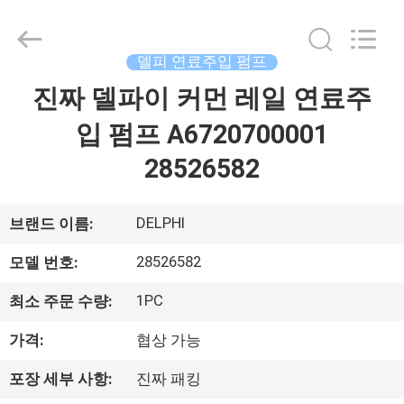
체.
Copyright
©
2021
-
델피 연료주입 펌프
2026
Dongguan
Guanlian
진짜 델파이 커먼 레일 연료주
집
Hardware
Auto
Parts
입 펌프 A6720700001
Co.,
Ltd..
제
All
28526582
Rights
Reserved.
품
DELPHI
브랜드 이름:
비
28526582
모델 번호:
디
1PC
최소 주문 수량:
오
가격:
협상 가능
포장 세부 사항:
진짜 패킹
우