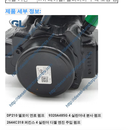
시
제품 세부 정보:
오
사
이
트
맵
개
인
정
DP210 델포이 연료 펌프
9320A485G 4 실린더내 분사 펌프
2644C318 퍼킨스 4 실린더 디젤 엔진 주입 펌프
보