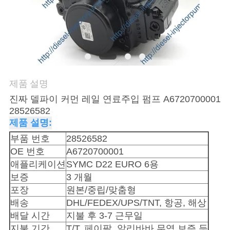
품
질
관
리
제품 설명
인
진짜 델파이 커먼 레일 연료주입 펌프 A6720700001
28526582
용
제품 설명:
을
부품 번호
28526582
OE 번호
A6720700001
요
애플리케이션
SYMC D22 EURO 6용
청
보증
3 개월
포장
원본/중립/맞춤형
하
배송
DHL/FEDEX/UPS/TNT, 항공, 해상
배달 시간
지불 후 3-7 근무일
십
지불 기간
T/T, 페이팔, 알리바바 무역 보증 등