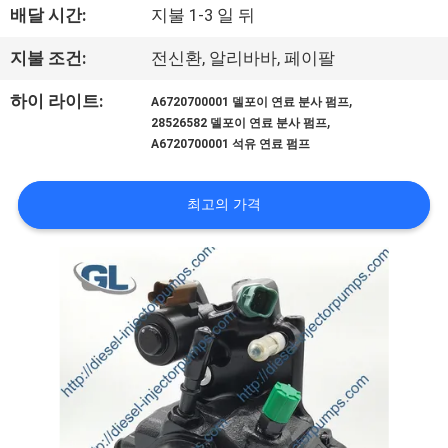
배달 시간:
지불 1-3 일 뒤
리
지불 조건:
전신환, 알리바바, 페이팔
에
,
하이 라이트:
관
A6720700001 델포이 연료 분사 펌프
,
28526582 델포이 연료 분사 펌프
한
A6720700001 석유 연료 펌프
것
최고의 가격
공
장
투
어